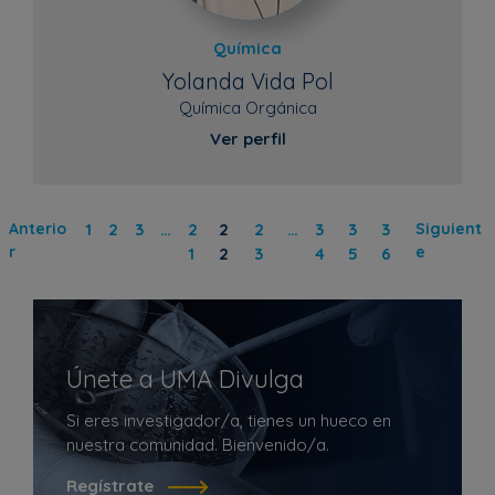
Química
Yolanda Vida Pol
Química Orgánica
Ver perfil
Anterio
1
2
3
…
2
2
2
…
3
3
3
Siguient
r
e
1
2
3
4
5
6
Únete a UMA Divulga
Si eres investigador/a, tienes un hueco en
nuestra comunidad. Bienvenido/a.
Regístrate