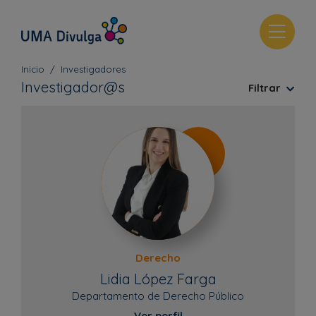
T
o
g
Inicio
Investigadores
g
Investigador@s
Filtrar
l
e
n
a
v
i
g
a
t
i
Derecho
o
Lidia López Farga
n
Departamento de Derecho Público
Ver perfil