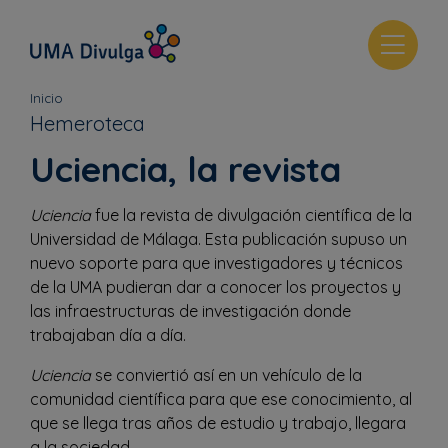
T
o
g
Inicio
g
Hemeroteca
l
Uciencia, la revista
e
n
a
Uciencia
fue la revista de divulgación científica de la
v
Universidad de Málaga. Esta publicación supuso un
i
nuevo soporte para que investigadores y técnicos
g
de la UMA pudieran dar a conocer los proyectos y
a
las infraestructuras de investigación donde
t
trabajaban día a día.
i
Uciencia
se conviertió así en un vehículo de la
o
comunidad científica para que ese conocimiento, al
n
que se llega tras años de estudio y trabajo, llegara
a la sociedad.