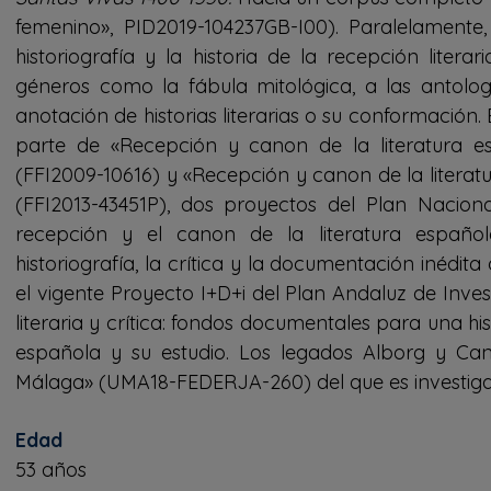
femenino», PID2019-104237GB-I00). Paralelamente,
historiografía y la historia de la recepción litera
géneros como la fábula mitológica, a las antología
anotación de historias literarias o su conformación
parte de «Recepción y canon de la literatura e
(FFI2009-10616) y «Recepción y canon de la literatu
(FFI2013-43451P), dos proyectos del Plan Nacion
recepción y el canon de la literatura españo
historiografía, la crítica y la documentación inédit
el vigente Proyecto I+D+i del Plan Andaluz de Inv
literaria y crítica: fondos documentales para una hist
española y su estudio. Los legados Alborg y Can
Málaga» (UMA18-FEDERJA-260) del que es investigad
Edad
53 años