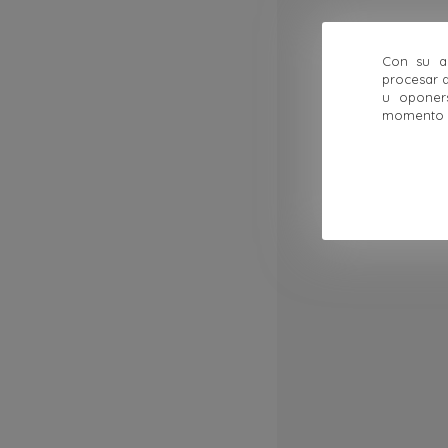
Con su ac
procesar d
u oponer
momento ha