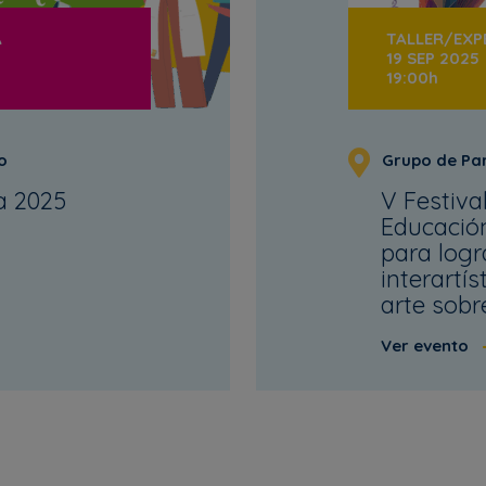
A
TALLER/EXPE
19 SEP 2025
19:00h
o
Grupo de Par
a 2025
V Festiva
Educación
para logra
interartís
arte sobr
Ver evento