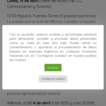
Lunes, 15 de abril
(Salón de Actos, Fac. CC.
Comunicación y Turismo)
12:00 Miguel A. Fuentes Torres: El paisaje que brota.
La pasión por el arte de Alfonso Canales: un poeta
en la Sala de Exposiciones de la Caja de Ahorros y
Préstamos de Antequera
Con su acuerdo, usamos cookies o tecnologías similares
para almacenar, acceder y procesar datos personales
Miércoles, 24 de abril
( Salón de actos, Facultad de
como su visita en este sitio web. Puede retirar su
consentimiento u oponerse al procesamiento de datos
Educación)
basado en intereses legítimos en cualquier momento
haciendo clic en "Configurar cookies" en nuestra política
13:30 -> Marina Bianchi: Poetas del XVI y el XVII en
de cookies.
Aurora Luque
Aceptar
Viernes, 24 de mayo
( Salón de actos, Facultad de
Educación)
Configurar cookies
12.00 ->Ana Zamora: El texto literario como impulso
para la representación teatral
Además, el día
4 de abril
a las 16:30 y a las 20:00h,