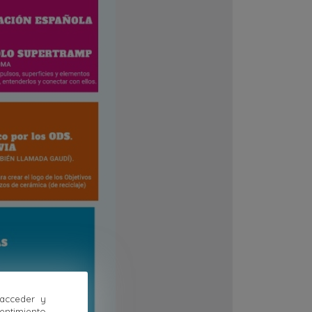
 acceder y
sentimiento