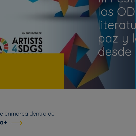
los OD
literat
paz y l
desde l
se enmarca dentro de
ga+