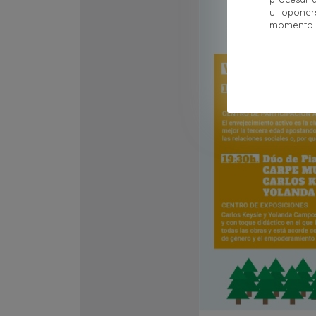
u oponer
momento ha