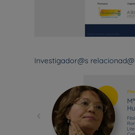
Investigador@s relacionad@
Fil
Mª
Hu
Filo
Rom
Lit
Co