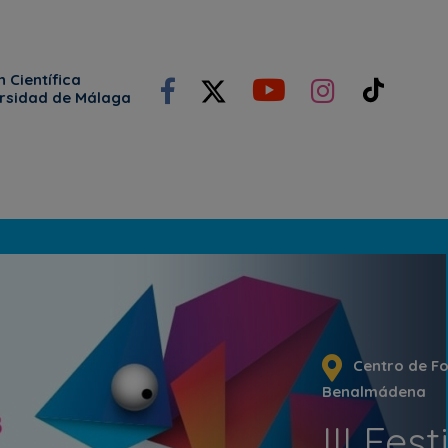
 Científica
ersidad de Málaga
Centro de F
Benalmádena
III Fes