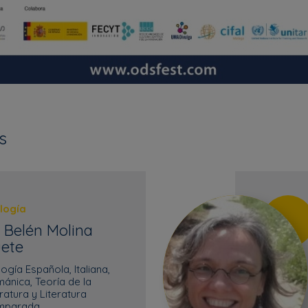
s
ología
 Belén Molina
ete
logía Española, Italiana,
ánica, Teoría de la
eratura y Literatura
mparada