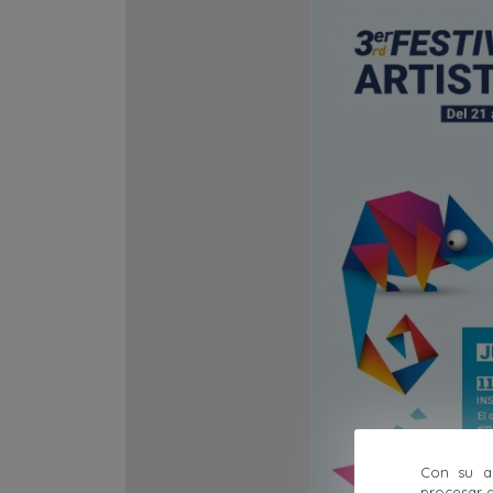
Con su ac
procesar d