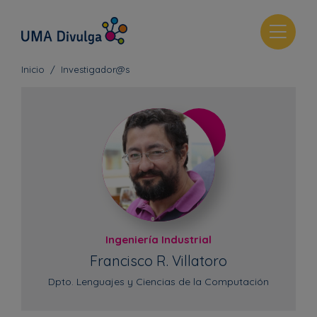
T
o
g
Inicio
Investigador@s
g
l
e
n
a
v
i
g
a
t
Ingeniería Industrial
i
Francisco R. Villatoro
o
Dpto. Lenguajes y Ciencias de la Computación
n