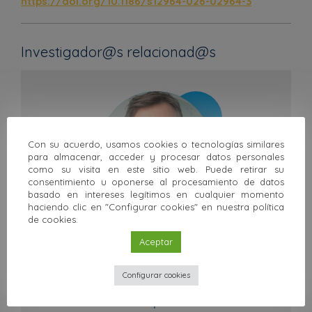
https://doi.org/10.1186/s12964-026-02964-3
Investigador@s relacionad@s
Con su acuerdo, usamos cookies o tecnologías similares
para almacenar, acceder y procesar datos personales
como su visita en este sitio web. Puede retirar su
consentimiento u oponerse al procesamiento de datos
basado en intereses legítimos en cualquier momento
haciendo clic en "Configurar cookies" en nuestra política
de cookies.
Biología
David Baglietto Vargas
Aceptar
Departamento de Biología Celular, Genética y
Fisiología, Facultad de Ciencias, Universidad de
Configurar cookies
Málaga.
Ver perfil