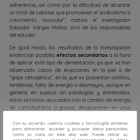
adherencia, así como por la dificultad de alcanzar
un total de calorías que promuevan el anabolismo o
crecimiento muscular”, matiza el investigador
Salvador Vargas Molina, otro de los responsables
del estudio.
De igual modo, los resultados de la investigación
evidencian posibles
efectos secundarios
a la hora
de aplicar este tipo de alimentación, ya que se han
observado casos de erupciones en la piel o de
“gripe cetogénica”, en la que se presentan vómitos,
temblores, falta de energía o desmayos, aunque en
general, en sujetos sin patologías y entrenados,
estos síntomas asociados con el cambio de energía
de carbohidratos a grasas desaparecen en unos
pocos días.
Con su acuerdo, usamos cookies o tecnologías similares
para almacenar, acceder y procesar datos personales
como su visita en este sitio web. Puede retirar su
Acceso al artículo completo:
consentimiento u oponerse al procesamiento de datos