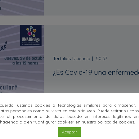
Tertulias Uciencia
50:37
¿Es Covid-19 una enfermed
uerdo, usamos cookies o tecnologías similares para almacenar,
atos personales como su visita en este sitio web. Puede retirar su con
se al procesamiento de datos basado en intereses legítimos en 
ciendo clic en "Configurar cookies" en nuestra política de cookies.
Aceptar