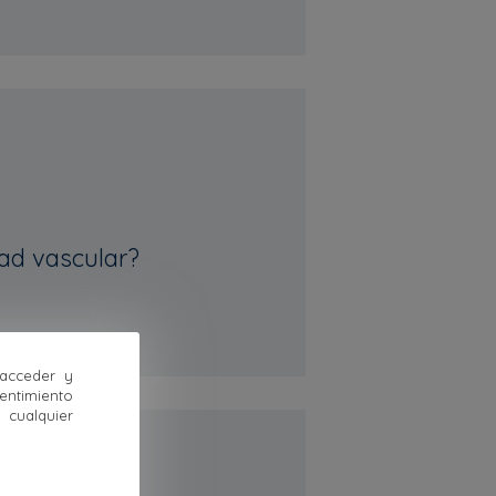
ad vascular?
 acceder y
sentimiento
cualquier