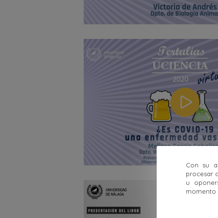
Con su ac
procesar d
u oponer
momento ha