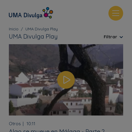
T
o
g
Inicio
UMA Divulga Play
g
UMA Divulga Play
Filtrar
l
e
n
a
v
i
g
a
t
i
o
n
Otros
10:11
Algo se mueve en Málaga - Parte 2