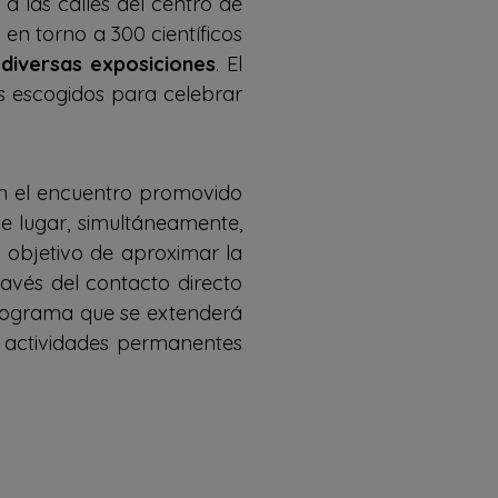
 las calles del centro de
 en torno a 300 científicos
 diversas exposiciones
. El
s escogidos para celebrar
en el encuentro promovido
e lugar, simultáneamente,
l objetivo de aproximar la
ravés del contacto directo
programa que se extenderá
o actividades permanentes