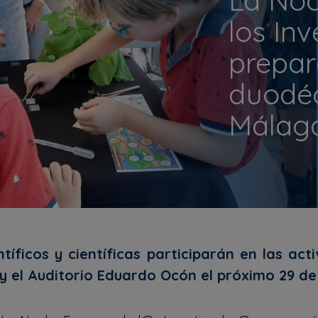
los In
prepar
duodéc
Málag
tíficos y científicas participarán en las act
y el Auditorio Eduardo Ocón el próximo 29 d