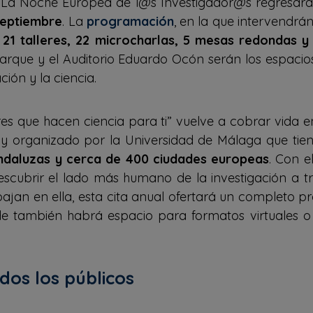
La Noche Europea de l@s Investigador@s regresará a
septiembre
. La
programación
, en la que intervendrán
n
21 talleres, 22 microcharlas, 5 mesas redondas y
Parque y el Auditorio Eduardo Ocón serán los espacio
ción y la ciencia.
es que hacen ciencia para ti” vuelve a cobrar vida 
y organizado por la Universidad de Málaga que tien
ndaluzas y cerca de 400 ciudades europeas
. Con e
escubrir el lado más humano de la investigación a t
bajan en ella, esta cita anual ofertará un completo 
de también habrá espacio para formatos virtuales 
os los públicos