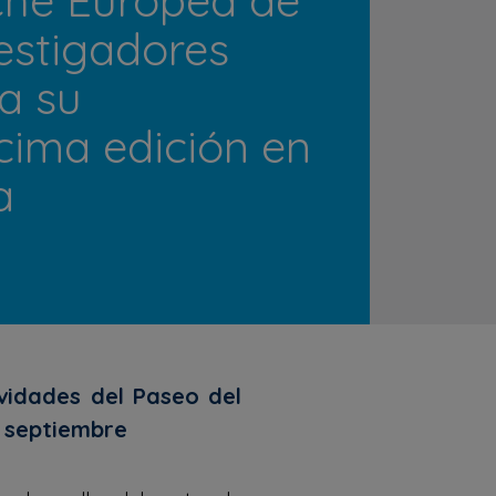
vestigadores
a su
ima edición en
a
ividades del Paseo del
e septiembre