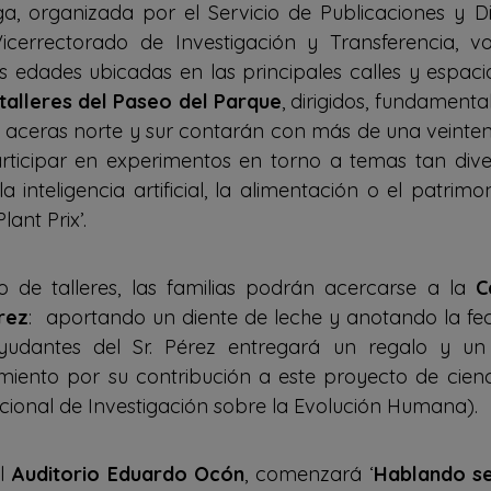
 organizada por el Servicio de Publicaciones y Div
errectorado de Investigación y Transferencia, v
s edades ubicadas en las principales calles y espac
talleres del Paseo del Parque
, dirigidos, fundamenta
 las aceras norte y sur contarán con más de una veinte
ticipar en experimentos en torno a temas tan dive
la inteligencia artificial, la alimentación o el patrim
lant Prix’.
 de talleres, las familias podrán acercarse a la
C
rez
: aportando un diente de leche y anotando la fe
yudantes del Sr. Pérez entregará un regalo y un
imiento por su contribución a este proyecto de cie
ional de Investigación sobre la Evolución Humana).
el
Auditorio Eduardo Ocón
, comenzará ‘
Hablando se