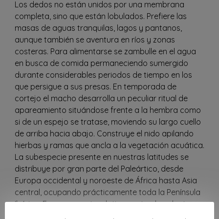
Los dedos no están unidos por una membrana
completa, sino que están lobulados. Prefiere las
masas de aguas tranquilas, lagos y pantanos,
aunque también se aventura en ríos y zonas
costeras. Para alimentarse se zambulle en el agua
en busca de comida permaneciendo sumergido
durante considerables periodos de tiempo en los
que persigue a sus presas. En temporada de
cortejo el macho desarrolla un peculiar ritual de
apareamiento situándose frente a la hembra como
si de un espejo se tratase, moviendo su largo cuello
de arriba hacia abajo. Construye el nido apilando
hierbas y ramas que ancla a la vegetación acuática.
La subespecie presente en nuestras latitudes se
distribuye por gran parte del Paleártico, desde
Europa occidental y noroeste de África hasta Asia
central, ocupando prácticamente toda la Península
Ibérica. Es una especie relativamente abundante,
que no se encuentra amenazada.