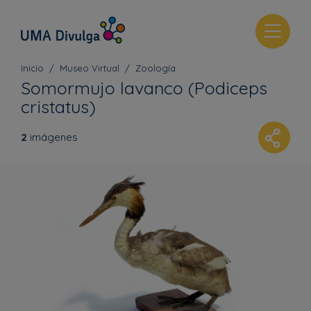
T
o
g
Inicio
Museo Virtual
Zoología
g
Somormujo lavanco (Podiceps
l
cristatus)
e
n
2
imágenes
a
v
i
g
a
t
i
o
n