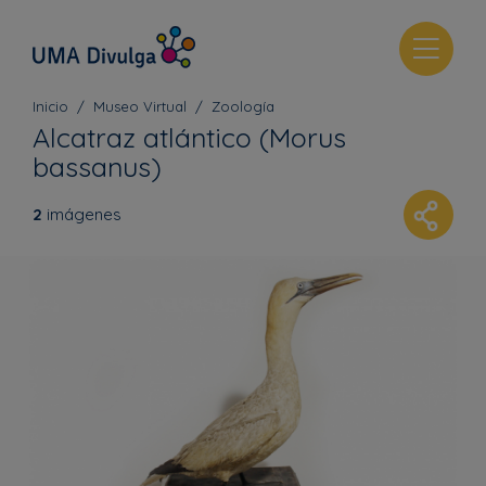
T
o
g
Inicio
Museo Virtual
Zoología
g
Alcatraz atlántico (Morus
l
bassanus)
e
n
2
imágenes
a
v
i
g
a
t
i
o
n