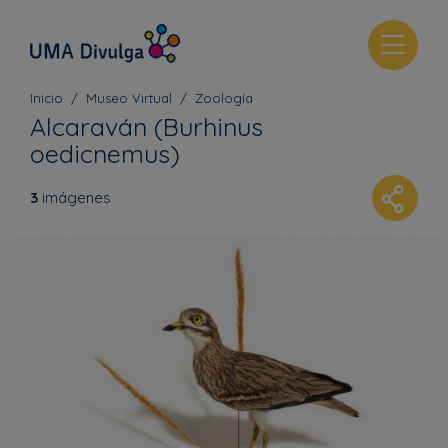
T
o
g
Inicio
Museo Virtual
Zoología
g
Alcaraván (Burhinus
l
oedicnemus)
e
n
3
imágenes
a
v
i
g
a
t
i
o
n