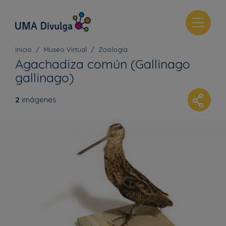
T
o
g
Inicio
Museo Virtual
Zoología
g
Agachadiza común (Gallinago
l
gallinago)
e
n
2
imágenes
a
v
i
g
a
t
i
o
n