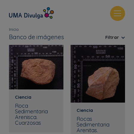
T
o
g
Inicio
g
Banco de imágenes
Filtrar
l
e
n
a
v
i
g
a
Ciencia
t
Roca
i
Ciencia
Sedimentaria
o
Arenisca.
Rocas
n
Cuarzosas
Sedimentaria
Arenitas.