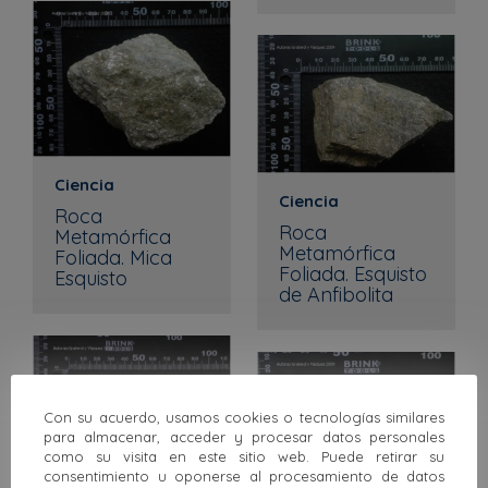
Ciencia
Ciencia
Roca
Roca
Metamórfica
Metamórfica
Foliada. Mica
Foliada. Esquisto
Esquisto
de Anfibolita
Con su acuerdo, usamos cookies o tecnologías similares
para almacenar, acceder y procesar datos personales
como su visita en este sitio web. Puede retirar su
consentimiento u oponerse al procesamiento de datos