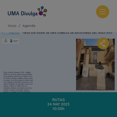
T
o
g
Inicio
Agenda
g
l
e
n
a
v
i
g
a
t
i
o
RUTAS
24 MAY 2025
n
10:00h