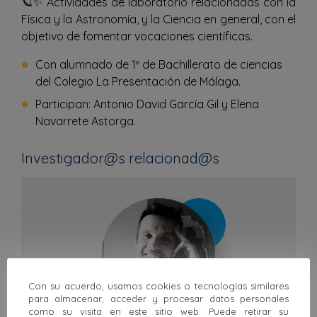
🪐✨ Actividades de laboratorio relacionadas con la
Física y la Astronomía, y la Ciencia en general, con el
objetivo de fomentar vocaciones científicas.
Con alumnado de 1º de Bachillerato de ciencias
del Colegio La Presentación de Málaga.
Participan: Antonio David García Gil y Elena
Navarrete Astorga.
Investigador@s relacionad@s
Con su acuerdo, usamos cookies o tecnologías similares
para almacenar, acceder y procesar datos personales
como su visita en este sitio web. Puede retirar su