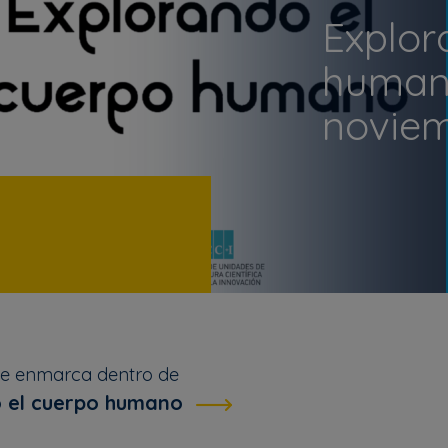
Explor
humano
novie
se enmarca dentro de
 el cuerpo humano