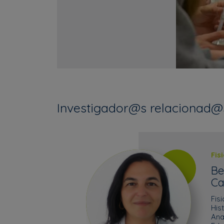
Investigador@s relacionad@
Fis
Be
Ca
Fis
His
Ana