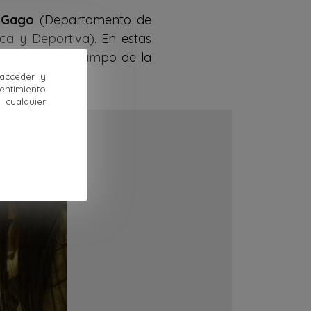
 Gago
(Departamento de
ca y Deportiva). En estas
tigadora y el campo de la
 acceder y
sentimiento
cualquier