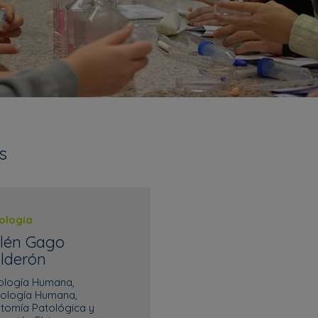
s
iología
lén Gago
lderón
iología Humana,
tología Humana,
tomía Patológica y