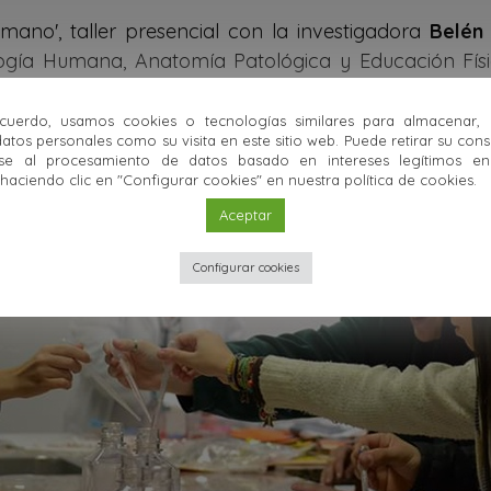
mano', taller presencial con la investigadora
Belén
logía Humana, Anatomía Patológica y Educación Físi
 secundaria podrá conocer de cerca la labor inves
uerdo, usamos cookies o tecnologías similares para almacenar,
atos personales como su visita en este sitio web. Puede retirar su con
se al procesamiento de datos basado en intereses legítimos en 
ciendo clic en "Configurar cookies" en nuestra política de cookies.
Aceptar
Configurar cookies