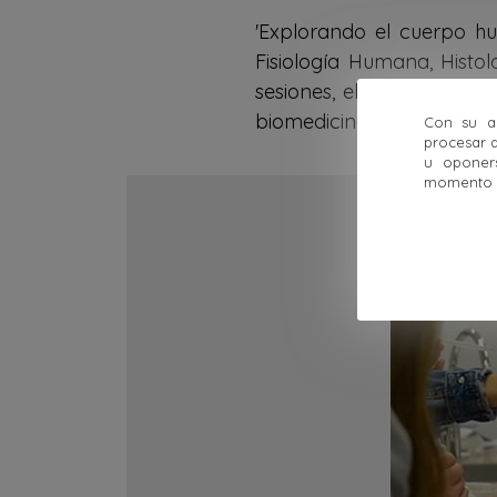
'Explorando el cuerpo hu
Fisiología Humana, Histo
sesiones, el alumnado de
biomedicina.
Con su ac
procesar d
u oponer
momento ha