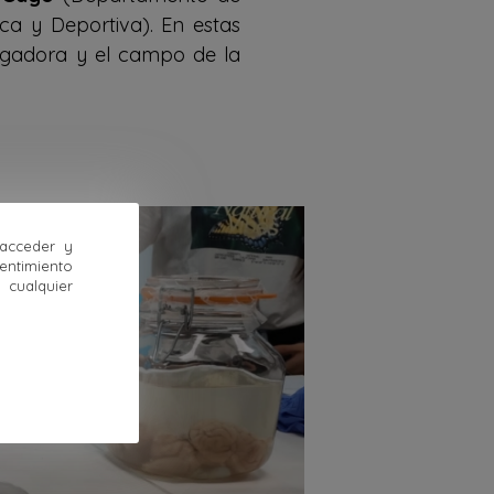
ca y Deportiva). En estas
tigadora y el campo de la
 acceder y
sentimiento
cualquier