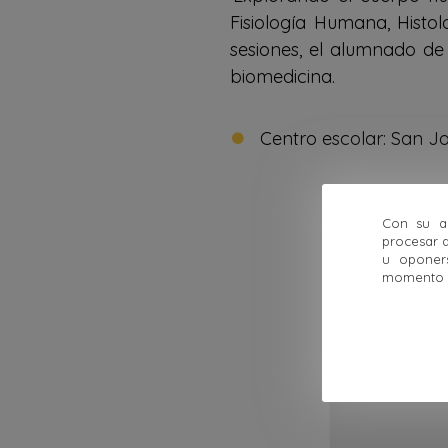
Fisiología Humana, Histo
sesiones, el alumnado de
biomedicina.
Centro escolar: San J
Con su ac
procesar d
u oponer
momento ha