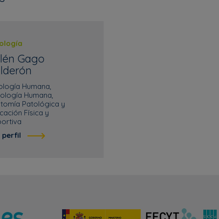
iología
lén Gago
lderón
iología Humana,
tología Humana,
tomía Patológica y
cación Física y
ortiva
 perfil