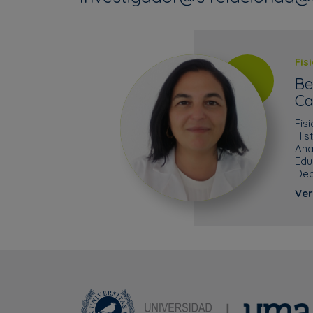
Fis
Be
Ca
Fis
His
Ana
Edu
Dep
Ver