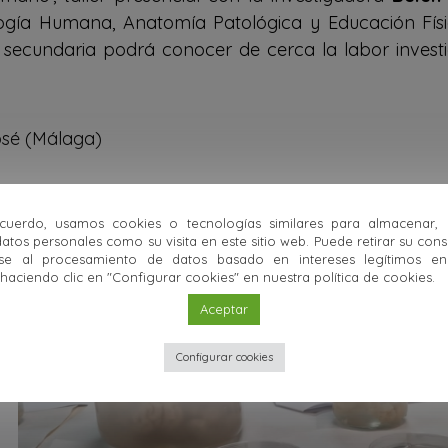
logía Humana, Anatomía Patológica y Educación Físi
 secundaria podrá conocer de cerca la labor inves
osé (Málaga)
uerdo, usamos cookies o tecnologías similares para almacenar,
atos personales como su visita en este sitio web. Puede retirar su con
se al procesamiento de datos basado en intereses legítimos en 
ciendo clic en "Configurar cookies" en nuestra política de cookies.
Aceptar
Configurar cookies