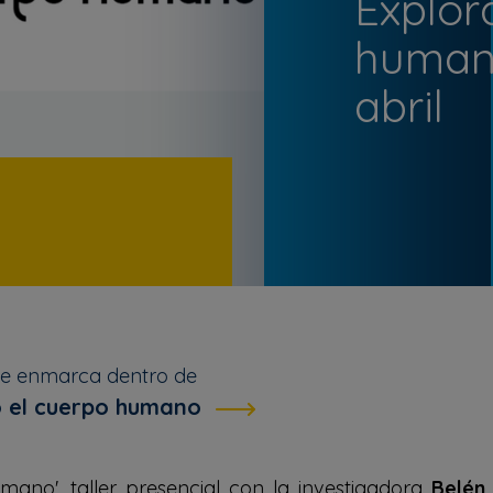
Explor
humano
abril
se enmarca dentro de
 el cuerpo humano
mano', taller presencial con la investigadora
Belén