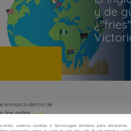
y de g
¿"fries
Victor
se enmarca dentro de
n las aulas
uerdo, usamos cookies o tecnologías similares para almacenar,
atos personales como su visita en este sitio web. Puede retirar su con