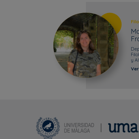
Fil
Ma
Fr
Dep
Fil
y A
Ver