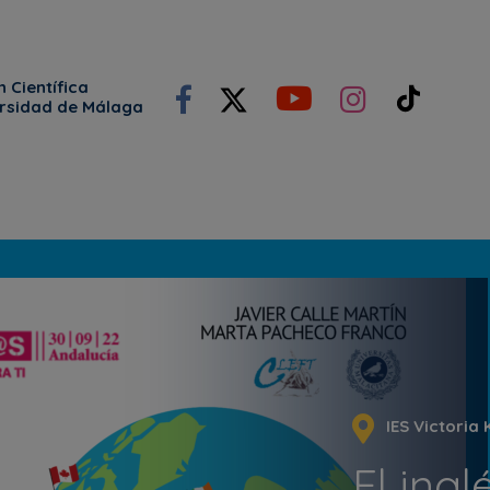
 Científica
ersidad de Málaga
IES Victoria 
El ing