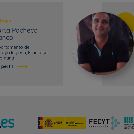
ología
rta Pacheco
anco
artamento de
ología Inglesa, Francesa
lemana
 perfil