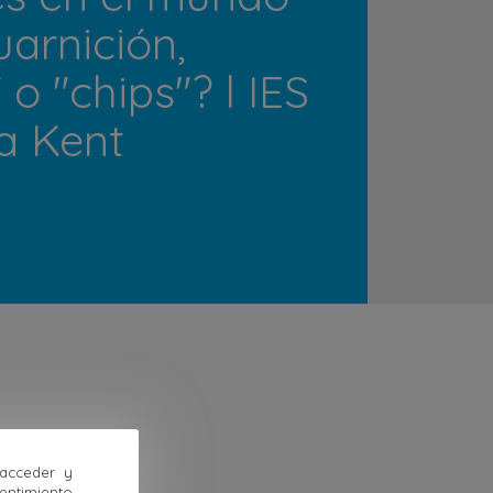
uarnición,
" o "chips"? l IES
ia Kent
 acceder y
sentimiento