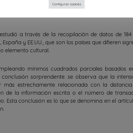
Configurar cookies
ste fenómeno reside en su impacto negativo en la productividad y
estudió a través de la recopilación de datos de 184 
 España y EE.UU., que son los países que difieren sign
o elemento cultural.
s empleando mínimos cuadrados parciales basados 
na conclusión sorprendente: se observa que la inten
r más estrechamente relacionada con la distanci
n de la información escrita o el número de transac
o. Esta conclusión es lo que se denomina en el artíc
n.