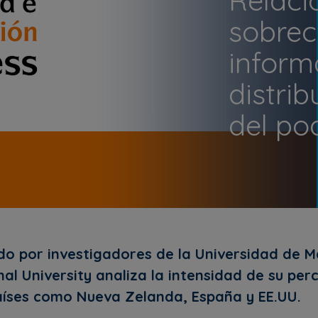
sobrec
inform
distri
del po
do por investigadores de la Universidad de M
al University analiza la intensidad de su per
aíses como Nueva Zelanda, España y EE.UU.