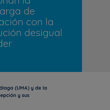
arga de
ación con la
bución desigual
der
álaga (UMA) y de la
cepción y sus