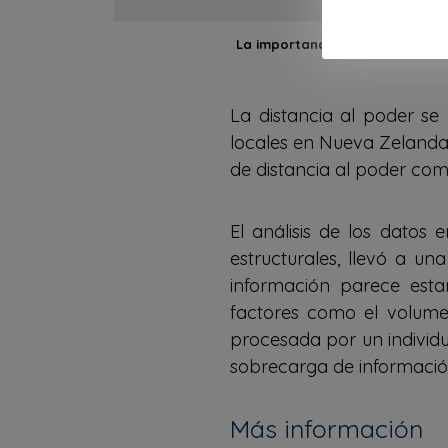
La importancia de comprender e
La distancia al poder se 
locales en Nueva Zelanda,
de distancia al poder com
El análisis de los dato
estructurales, llevó a u
información parece esta
factores como el volume
procesada por un individu
sobrecarga de informació
Más información