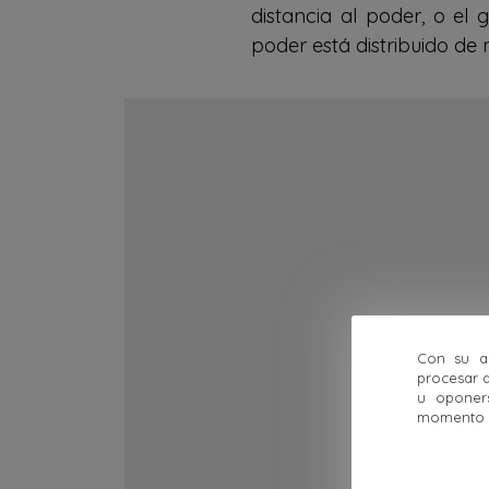
distancia al poder, o e
poder está distribuido de
Con su ac
procesar d
u oponer
momento ha