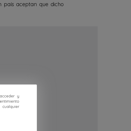
n país aceptan que dicho
 acceder y
sentimiento
cualquier