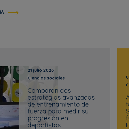
MA
21 julio 2026
0
Ciencias sociales
C
Comparan dos
estrategias avanzadas
A
de entrenamiento de
f
fuerza para medir su
S
progresión en
f
deportistas
P