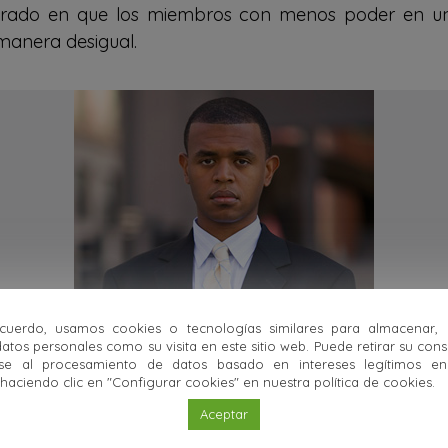
l grado en que los miembros con menos poder en u
 manera desigual.
uerdo, usamos cookies o tecnologías similares para almacenar,
atos personales como su visita en este sitio web. Puede retirar su con
se al procesamiento de datos basado en intereses legítimos en 
ciendo clic en "Configurar cookies" en nuestra política de cookies.
Aceptar