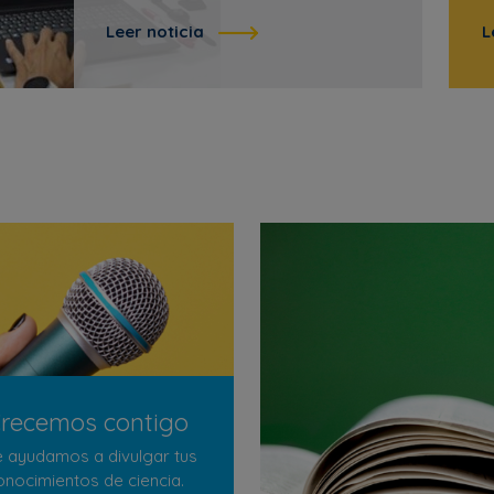
Leer noticia
L
recemos contigo
e ayudamos a divulgar tus
onocimientos de ciencia.