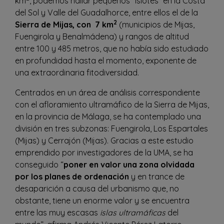
km
, podemos hallar pequeños “islotes” en la Costa
del Sol y Valle del Guadalhorce, entre ellos el de la
2
Sierra de Mijas, con 7 km
(municipios de Mijas,
Fuengirola y Benalmádena) y rangos de altitud
entre 100 y 485 metros, que no había sido estudiado
en profundidad hasta el momento, exponente de
una extraordinaria fitodiversidad.
Centrados en un área de análisis correspondiente
con el afloramiento ultramáfico de la Sierra de Mijas,
en la provincia de Málaga, se ha contemplado una
división en tres subzonas: Fuengirola, Los Espartales
(Mijas) y Cerrajón (Mijas). Gracias a este estudio
emprendido por investigadores de la UMA, se ha
conseguido “
poner en valor una zona olvidada
por los planes de ordenación
y en trance de
desaparición a causa del urbanismo que, no
obstante, tiene un enorme valor y se encuentra
entre las muy escasas
islas ultramáficas
del