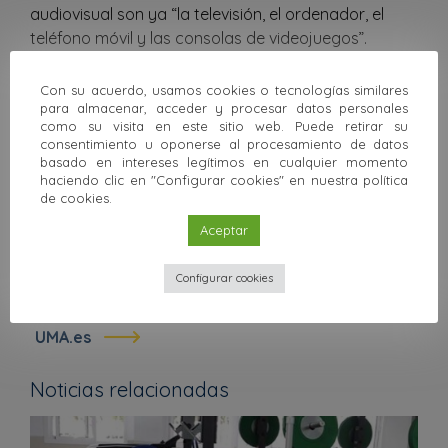
audiovisual son ya “la televisión, el ordenador, el
teléfono móvil y las consolas de videojuegos”.
Por su parte, Campo Vidal hizo un análisis de los
Con su acuerdo, usamos cookies o tecnologías similares
propósitos del texto y coincidió en la idea del
para almacenar, acceder y procesar datos personales
cambio en los hábitos de consumo. “Los jóvenes
como su visita en este sitio web. Puede retirar su
consentimiento u oponerse al procesamiento de datos
ven menos la televisión y quieren contenidos más
basado en intereses legítimos en cualquier momento
rápidos, breves y enlazados, por lo que cada vez
haciendo clic en "Configurar cookies" en nuestra política
con más frecuencia llevarán en sus bolsillos un
de cookies.
teléfono móvil que supondrá la convergencia entre
Aceptar
un medio de masas y otro individual”.
Configurar cookies
Más información
UMA.es
Noticias relacionadas