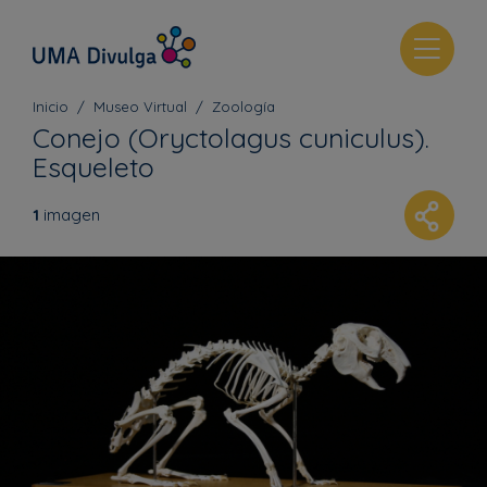
T
o
g
Inicio
Museo Virtual
Zoología
g
Conejo (Oryctolagus cuniculus).
l
Esqueleto
e
n
1
imagen
a
v
i
g
a
t
i
o
n