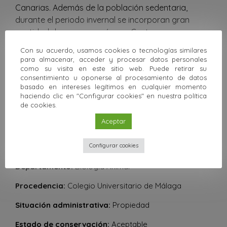
Canarias. Además de la población sedentaria,
durante el periodo invernal se incorporan gran
cantidad de aves que crían en Centroeuropa, y
algunas de las que crían en el norte de la Península
Con su acuerdo, usamos cookies o tecnologías similares
pasan el invierno en el sur o incluso en el norte de
para almacenar, acceder y procesar datos personales
África. Es una de las especies de aves más
como su visita en este sitio web. Puede retirar su
consentimiento u oponerse al procesamiento de datos
abundante de nuestras latitudes y no se considera
basado en intereses legítimos en cualquier momento
amenazado en la actualidad.
haciendo clic en "Configurar cookies" en nuestra política
de cookies.
Aceptar
Información de la pieza
Configurar cookies
Localización:
Facultad de Ciencias
Departamento:
Biología Animal
Procedencia:
Colegio Universitario de Málaga
Situación administrativa:
Propiedad
Estado de conservación:
Aceptable