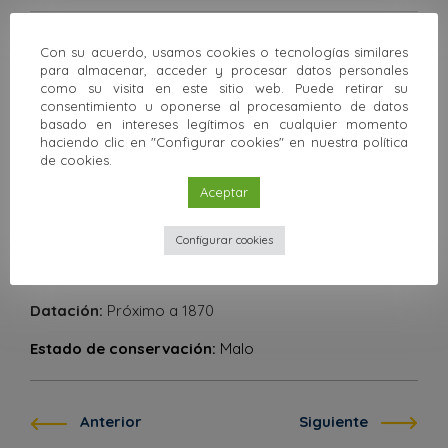
Información de la pieza
Con su acuerdo, usamos cookies o tecnologías similares
para almacenar, acceder y procesar datos personales
Localización:
Facultad de Ciencias
como su visita en este sitio web. Puede retirar su
consentimiento u oponerse al procesamiento de datos
Departamento:
Biología Animal
basado en intereses legítimos en cualquier momento
haciendo clic en "Configurar cookies" en nuestra política
Procedencia:
Museo de la Sociedad malagueña de
de cookies.
ciencias
Aceptar
Situación administrativa:
Propiedad
Configurar cookies
Inscripciones:
Francisco de Viana Cárdeans y
Valdivieso (Disecador naturalista Málaga)
Datación:
Próximo a 1870
Estado de conservación:
Malo
Anterior
Siguiente