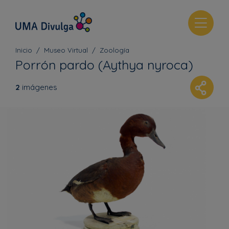
T
o
g
Inicio
Museo Virtual
Zoología
g
Porrón pardo (Aythya nyroca)
l
e
2
imágenes
n
a
v
i
g
a
t
i
o
n