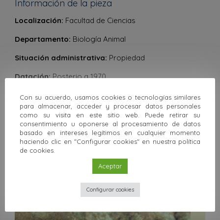
Información de la pieza
Localización:
Facultad de Ciencias
Departamento:
Biología Animal
Situación administrativa:
Propiedad
Datación:
Posterio a 1970
Estado de conservación:
Malo
Con su acuerdo, usamos cookies o tecnologías similares
para almacenar, acceder y procesar datos personales
como su visita en este sitio web. Puede retirar su
consentimiento u oponerse al procesamiento de datos
Anterior
Siguiente
basado en intereses legítimos en cualquier momento
haciendo clic en "Configurar cookies" en nuestra política
de cookies.
Volver a la colección
Aceptar
Otras colecciones
Configurar cookies