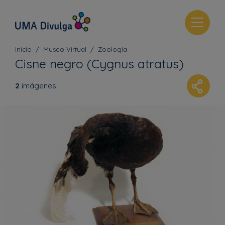
T
o
g
Inicio
Museo Virtual
Zoología
g
Cisne negro (Cygnus atratus)
l
e
2
imágenes
n
a
v
i
g
a
t
i
o
n