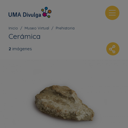
T
o
g
Inicio
Museo Virtual
Prehistoria
g
Cerámica
l
e
2
imágenes
n
a
v
i
g
a
t
i
o
n