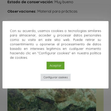
Estado de conservación:
Muy bueno
Observaciones:
Material para prácticas
Anterior
Siguiente
Con su acuerdo, usamos cookies o tecnologías similares
para almacenar, acceder y procesar datos personales
como su visita en este sitio web. Puede retirar su
Volver a la colección
consentimiento u oponerse al procesamiento de datos
basado en intereses legítimos en cualquier momento
haciendo clic en "Configurar cookies" en nuestra política
Otras colecciones
de cookies.
Aceptar
Configurar cookies