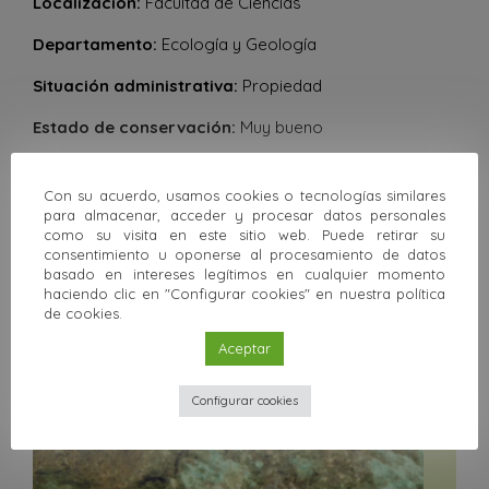
Localización:
Facultad de Ciencias
Departamento:
Ecología y Geología
Situación administrativa:
Propiedad
Estado de conservación:
Muy bueno
Observaciones:
18
Con su acuerdo, usamos cookies o tecnologías similares
para almacenar, acceder y procesar datos personales
como su visita en este sitio web. Puede retirar su
Siguiente
consentimiento u oponerse al procesamiento de datos
basado en intereses legítimos en cualquier momento
haciendo clic en "Configurar cookies" en nuestra política
Volver a la colección
de cookies.
Aceptar
Otras colecciones
Configurar cookies