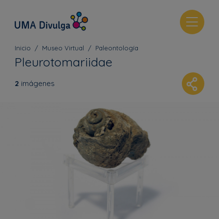
T
o
g
Inicio
Museo Virtual
Paleontología
g
Pleurotomariidae
l
e
2
imágenes
n
a
v
i
g
a
t
i
o
n