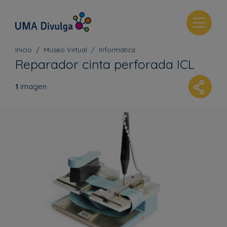
T
o
g
Inicio
Museo Virtual
Informática
g
Reparador cinta perforada ICL
l
e
1
imagen
n
a
v
i
g
a
t
i
o
n