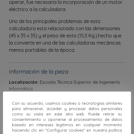
operar, fue necesaria la incorporación de un motor
eléctrico a la calculadora.
Uno de los principales problemas de esta
calculadora esta relacionado con las dimensiones
(45 x 35 x 35) y el peso de esta (15,5 Kg.),hecho que
la convierte en una de las calculadoras mecánicas
menos portables de la época.
Información de la pieza
Localización:
Escuela Técnica Superior de Ingeniería
Informática
Departamento:
Sin departamento
Con su acuerdo, usamos cookies o tecnologías similares
para almacenar, acceder y procesar datos personales
Procedencia:
Cedido por Daniel Sancho Ehlert
como su visita en este sitio web. Puede retirar su
consentimiento u oponerse al procesamiento de datos
Situación administrativa:
Cedido
basado en intereses legítimos en cualquier momento
haciendo clic en "Configurar cookies" en nuestra política