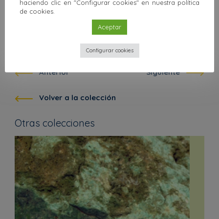
haciendo clic en "Configurar cookies" en nuestra política
de cookies.
Amenaza:
Vulnerable (VU)
Aceptar
Protección legal:
No protegida
Configurar cookies
Anterior
Siguiente
Volver a la colección
Otras colecciones