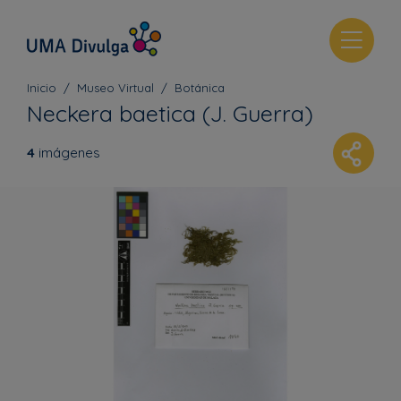
T
o
g
Inicio
Museo Virtual
Botánica
g
Neckera baetica (J. Guerra)
l
e
4
imágenes
n
a
v
i
g
a
t
i
o
n