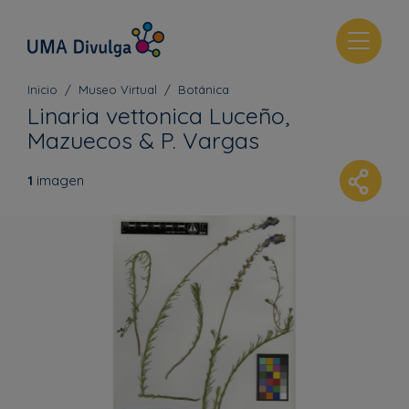
T
o
g
Inicio
Museo Virtual
Botánica
g
Linaria vettonica Luceño,
l
Mazuecos & P. Vargas
e
n
1
imagen
a
v
i
g
a
t
i
o
n