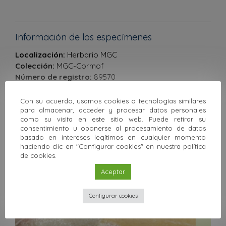
Información de los especímenes
Localización:
Herbario MGC
Colección:
MGC-Cormof
Número de registro:
89570
Tipología nomenclatural:
Isotypus
Endemicidad:
Provincia de Ávila
Con su acuerdo, usamos cookies o tecnologías similares
para almacenar, acceder y procesar datos personales
como su visita en este sitio web. Puede retirar su
consentimiento u oponerse al procesamiento de datos
Anterior
Siguiente
basado en intereses legítimos en cualquier momento
haciendo clic en "Configurar cookies" en nuestra política
de cookies.
Volver a la colección
Aceptar
Otras colecciones
Configurar cookies