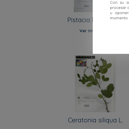
Con su ac
procesar d
u oponer
momento ha
Pistacia lentiscus L.
Ver info
Ceratonia siliqua L.