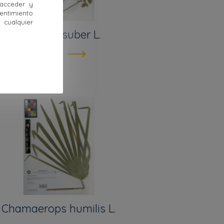
 acceder y
sentimiento
cualquier
Quercus suber L.
Ver info
Chamaerops humilis L.