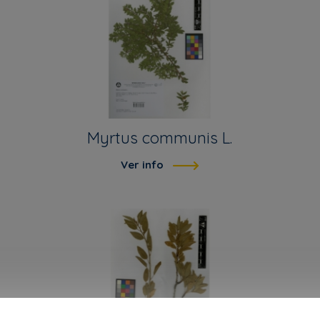
Myrtus communis L.
Ver info