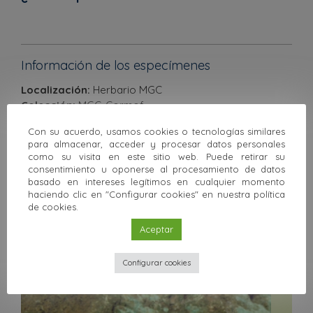
Información de los especímenes
Localización:
Herbario MGC
Colección:
MGC-Cormof
Número de registro:
39883, 59093
Con su acuerdo, usamos cookies o tecnologías similares
para almacenar, acceder y procesar datos personales
como su visita en este sitio web. Puede retirar su
consentimiento u oponerse al procesamiento de datos
Anterior
Siguiente
basado en intereses legítimos en cualquier momento
haciendo clic en "Configurar cookies" en nuestra política
de cookies.
Volver a la colección
Aceptar
Otras colecciones
Configurar cookies