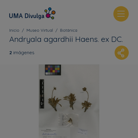
T
o
g
Inicio
Museo Virtual
Botánica
g
Andryala agardhii Haens. ex DC.
l
e
2
imágenes
n
a
v
i
g
a
t
i
o
n