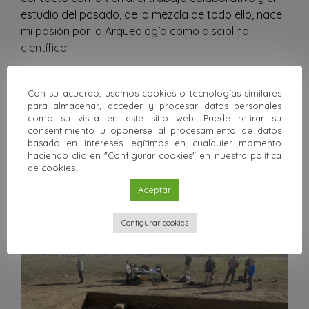
estudio del pasado, de la mezcla de todo ello, nace
mi pasión por la Arqueología como disciplina
científica.
Deseo científico
Que los estudios humanísticos ocupen el lugar que
Con su acuerdo, usamos cookies o tecnologías similares
para almacenar, acceder y procesar datos personales
se merecen y estar orgullosos de ellos, así como
como su visita en este sitio web. Puede retirar su
colaborar en la construcción de nuestra historia
consentimiento u oponerse al procesamiento de datos
más lejana en el tiempo y más cercana en lo
basado en intereses legítimos en cualquier momento
haciendo clic en "Configurar cookies" en nuestra política
geográfico.
de cookies.
Aceptar
Noticias relacionadas
Configurar cookies