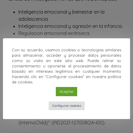
Inteligencia emocional y bienestar en la
adolescencia.
Inteligencia emocional y agresión en la infancia.
Regulacion emocional extínseca.
Regulación emocional entre culturas.
Con su acuerdo, usamos cookies o tecnologías similares
Proyectos de investigación
para almacenar, acceder y procesar datos personales
Los proyectos de los que activamente formo parte:
como su visita en este sitio web. Puede retirar su
consentimiento u oponerse al procesamiento de datos
basado en intereses legítimos en cualquier momento
Proyecto: “Emoción y Cognición”: (CTS- 578).
haciendo clic en "Configurar cookies" en nuestra política
Proyecto I+D: “Factores protectores del
de cookies.
bienestar personal y escolar en la
Aceptar
adolescencia”: (UMA18- FEDERJA-114).
Proyecto: "Estabilidad y cambio de la conducta
Configurar cookies
agresiva en la infancia y la niñez: la influencia
del entrenamiento en Inteligencia Emocional
(IntemoChild)": (PID2021-127008OA-I00).