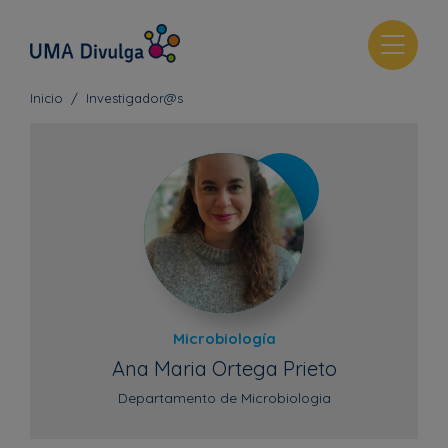
T
o
g
Inicio
Investigador@s
g
l
e
n
a
v
i
g
a
t
Microbiología
i
Ana Maria Ortega Prieto
o
Departamento de Microbiologia
n