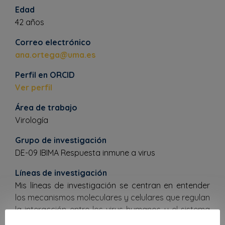
Edad
42 años
Correo electrónico
ana.ortega@uma.es
Perfil en ORCID
Ver perfil
Área de trabajo
Virología
Grupo de investigación
DE-09 IBIMA Respuesta inmune a virus
Líneas de investigación
Mis líneas de investigación se centran en entender
los mecanismos moleculares y celulares que regulan
la interacción entre los virus humanos y el sistema
inmunitario, con el objetivo de identificar puntos