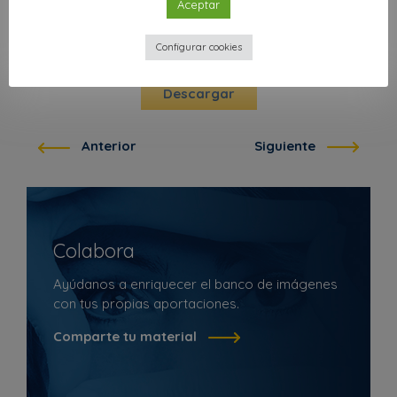
Aceptar
Atribución
Configurar cookies
Descargar
Anterior
Siguiente
Colabora
Ayúdanos a enriquecer el banco de imágenes
con tus propias aportaciones.
Comparte tu material