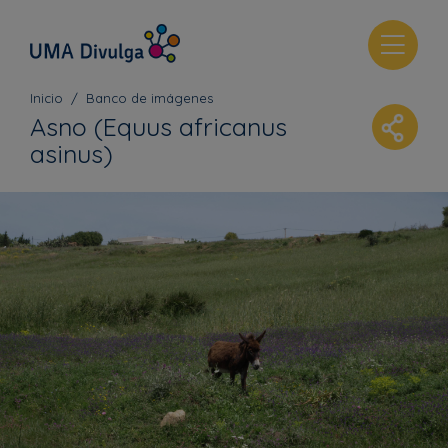
T
o
g
Inicio
Banco de imágenes
g
Asno (Equus africanus
l
asinus)
e
n
a
v
i
g
a
t
i
o
n