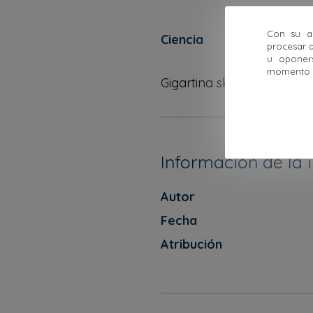
Con su ac
Ciencia
procesar d
u oponer
momento ha
Gigartina skottsbergii. Alg
Información de la
Autor
Fecha
Atribución