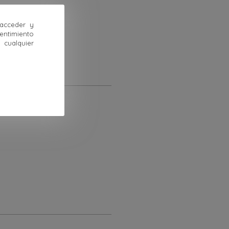
 acceder y
sentimiento
cualquier