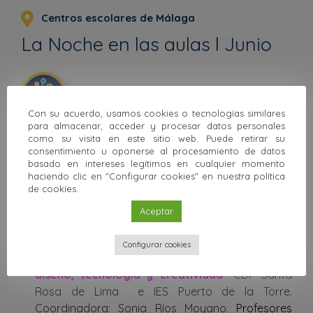
Centros escolares de Málaga
La Noche en las aulas l Junio
Con su acuerdo, usamos cookies o tecnologías similares
para almacenar, acceder y procesar datos personales
Este evento se enmarca dentro de
como su visita en este sitio web. Puede retirar su
Divulgando en las aulas
consentimiento u oponerse al procesamiento de datos
basado en intereses legítimos en cualquier momento
haciendo clic en "Configurar cookies" en nuestra política
Talleres integrados en el formato 'La Noche en las
de cookies.
Aulas' que se celebrarán en diferentes centros
Aceptar
escolares de Málaga durante el curso escolar. Este
mes se impartirán los siguientes talleres:
Configurar cookies
5 y 17 de junio: Patrimonio para los sentidos:
diseño, tecnología y creatividad
-
CDP Santa
Rosa de Lima e IES Puerto de la Torre.
Coordinadora: Sonia Ríos Moyano.
Profesores