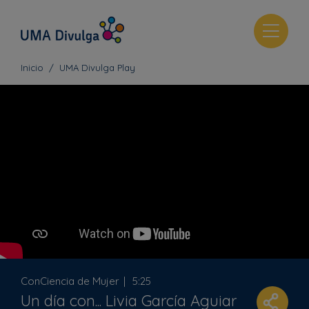
T
o
g
Inicio
UMA Divulga Play
g
l
e
n
a
v
i
g
a
t
i
o
n
ConCiencia de Mujer
5:25
Un día con... Livia García Aguiar