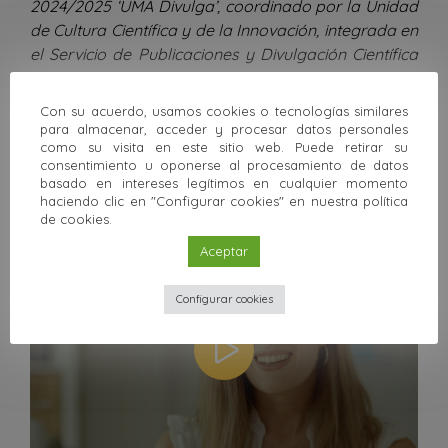
2024/2025 ‘UMA Divulga’, coordinado por la Unidad
de Cultura Científica y de la Innovación, integrada en
el Servicio de Publicaciones y Divulgación Científica
del Vicerrectorado de Investigación y Divulgación
Científica, con el apoyo de la Fundación Española
Con su acuerdo, usamos cookies o tecnologías similares
para la Ciencia y la Tecnología (Ministerio de Ciencia,
para almacenar, acceder y procesar datos personales
como su visita en este sitio web. Puede retirar su
Innovación y Universidades).
consentimiento u oponerse al procesamiento de datos
basado en intereses legítimos en cualquier momento
Vídeos relacionadas
haciendo clic en "Configurar cookies" en nuestra política
de cookies.
Aceptar
Configurar cookies