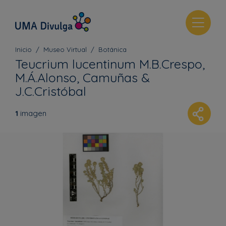
T
o
g
Inicio
Museo Virtual
Botánica
g
Teucrium lucentinum M.B.Crespo,
l
M.Á.Alonso, Camuñas &
e
J.C.Cristóbal
n
a
1
imagen
v
i
g
a
t
i
o
n