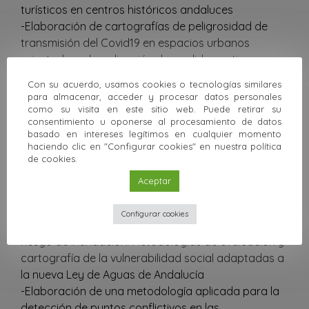
turísticos en centros históricos andaluces
-Elaboración de cartografías de peligrosidad de
transmisión del Covid19 en espacios urbanos
orientadas a la aplicación de medidas anti-
propagación a escala de detalle
Con su acuerdo, usamos cookies o tecnologías similares
-Vulnerabilidad de centros docentes andaluces
para almacenar, acceder y procesar datos personales
frente a riesgos naturales múltiples (sísmico,
como su visita en este sitio web. Puede retirar su
consentimiento u oponerse al procesamiento de datos
movimientos del terreno e inundación). Evaluación
basado en intereses legítimos en cualquier momento
Integral y propuestas para la gestión de la
haciendo clic en "Configurar cookies" en nuestra política
catástrofe
de cookies.
-Transformaciones del paisaje urbano histórico
Aceptar
inducidas por el turismo: contradicciones y
controversias, gobierno y gobernanza local
Configurar cookies
-Patrón territorial y vulnerabilidad social frente al
riesgo de inundación. Metodologías de evaluación y
cartografía de la vulnerabilidad social adaptadas a
la nueva Ley de Aguas de Andalucía
-Elaboración de una metodología aplicada para la
detección de puntos conflictivos en las