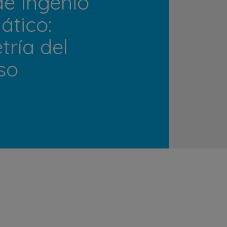
de Ingenio
tico:
ría del
so