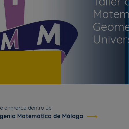
Taller 
Matemá
Geomet
Univer
se enmarca dentro de
Ingenio Matemático de Málaga