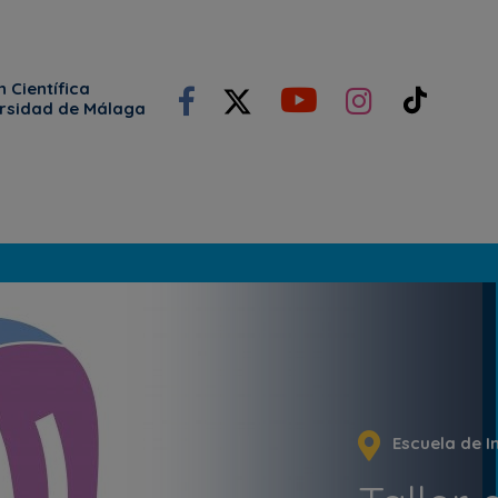
 Científica
ersidad de Málaga
Escuela de In