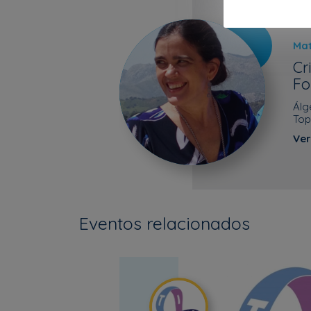
Ma
Cr
Fo
Álg
Top
Ver
Eventos relacionados