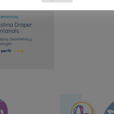
temáticas
istina Draper
ntanals
ebra, Geometría y
ología
 perfil